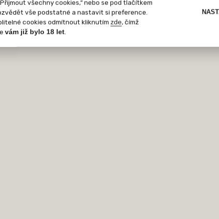
Přijmout všechny cookies,“ nebo se pod tlačítkem
ozvědět vše podstatné a nastavit si preference.
NAST
itelné cookies odmítnout kliknutím
, čímž
zde
že
.
vám již bylo 18 let